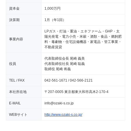
資本金
1,000万円
決算期
1月（年1回）
LPガス・灯油・重油・エネファーム・GHP・太
陽光発電・電力小売・米穀・酒類・食品・燃飼肥
事業内容
料・毒劇物・住宅設備機器・家電品・管工事業・
不動産賃貸
代表取締役会長 尾崎 義美
役員
代表取締役社長 尾崎 聡義
取締役 尾崎 将義
TEL / FAX
042-561-1671 / 042-566-2121
本社所在地
〒207-0005 東京都東大和市高木2-170-4
E-MAIL
info@ozaki-s.co.jp
WEBサイト
http://www.ozaki-s.co.jp/